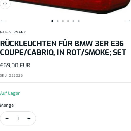
Zoom
Zur
Zur
Zur
Zur
Zur
Zur
Slide
Slide
Slide
Slide
Slide
Slide
MCP-GERMANY
1
2
3
4
5
6
RÜCKLEUCHTEN FÜR BMW 3ER E36
gehen
gehen
gehen
gehen
gehen
gehen
COUPE/CABRIO, IN ROT/SMOKE; SET
Angebotspreis
€69,00 EUR
SKU:
033026
Auf Lager
Menge:
Menge
Menge
verringern
erhöhen