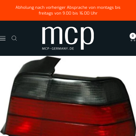
Direkt
↵
↵
↵
Zum Menü springen
Fußzeile springen
Barrierefreiheits-Widget öffnen
Abholung nach vorheriger Absprache von montags bis
zum
freitags von 9.00 bis 16.00 Uhr
Inhalt
Magus
0
Car
Navigation
Parts
GmbH