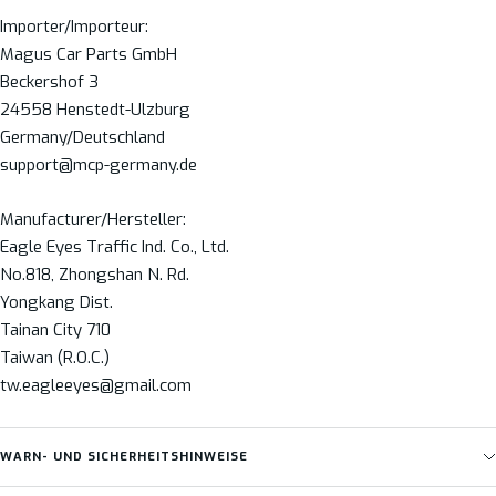
Importer/Importeur:
Magus Car Parts GmbH
Beckershof 3
24558 Henstedt-Ulzburg
Germany/Deutschland
support@mcp-germany.de
Manufacturer/Hersteller:
Eagle Eyes Traffic Ind. Co., Ltd.
No.818, Zhongshan N. Rd.
Yongkang Dist.
Tainan City 710
Taiwan (R.O.C.)
tw.eagleeyes@gmail.com
WARN- UND SICHERHEITSHINWEISE