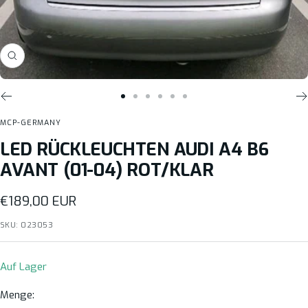
Zoom
Zur
Zur
Zur
Zur
Zur
Zur
Slide
Slide
Slide
Slide
Slide
Slide
MCP-GERMANY
1
2
3
4
5
6
LED RÜCKLEUCHTEN AUDI A4 B6
gehen
gehen
gehen
gehen
gehen
gehen
AVANT (01-04) ROT/KLAR
Angebotspreis
€189,00 EUR
SKU:
023053
Auf Lager
Menge: