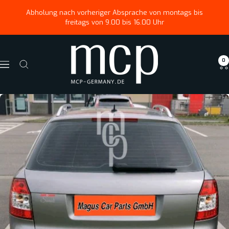
Direkt
↵
↵
↵
Zum Menü springen
Fußzeile springen
Barrierefreiheits-Widget öffnen
Abholung nach vorheriger Absprache von montags bis
zum
freitags von 9.00 bis 16.00 Uhr
Inhalt
Magus
0
Car
Navigation
Parts
GmbH