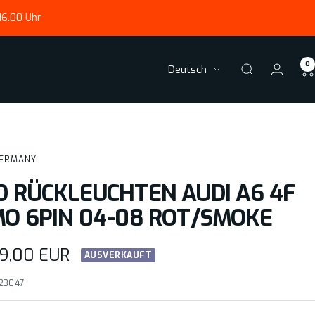
16.00 Uhr
0
Sprache
Deutsch
ERMANY
D RÜCKLEUCHTEN AUDI A6 4F
MO 6PIN 04-08 ROT/SMOKE
ebotspreis
9,00 EUR
AUSVERKAUFT
23047