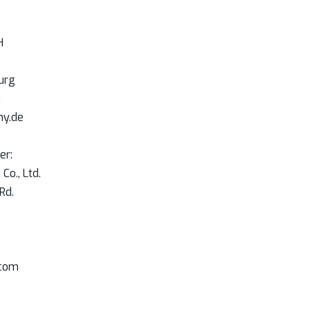
H
urg
d
y.de
er:
Co., Ltd.
Rd.
.com