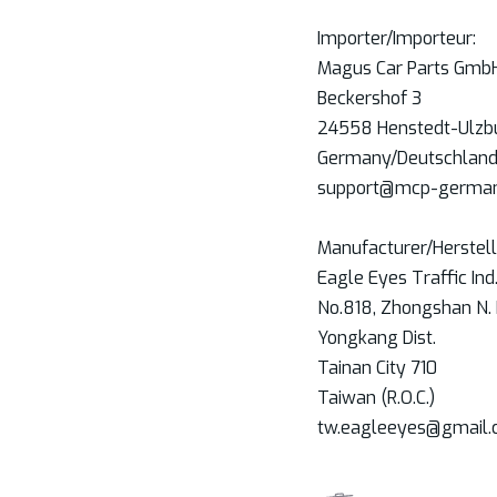
Importer/Importeur:
Magus Car Parts Gmb
Beckershof 3
24558 Henstedt-Ulzb
Germany/Deutschlan
support@mcp-german
Manufacturer/Herstell
Eagle Eyes Traffic Ind. 
No.818, Zhongshan N. 
Yongkang Dist.
Tainan City 710
Taiwan (R.O.C.)
tw.eagleeyes@gmail