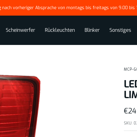
 nach vorheriger Absprache von montags bis freitags von 9.00 bis 
Scheinwerfer
Rückleuchten
Blinker
Sonstiges
MCP-G
LE
LI
Ang
€24
SKU:
0