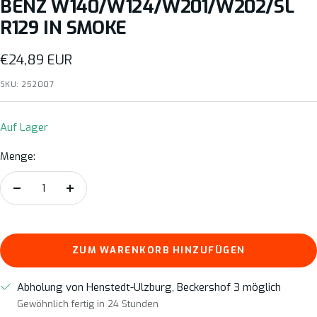
BENZ W140/W124/W201/W202/SL
R129 IN SMOKE
Angebotspreis
€24,89 EUR
SKU:
252007
Auf Lager
Menge:
Menge
Menge
verringern
erhöhen
ZUM WARENKORB HINZUFÜGEN
Abholung von Henstedt-Ulzburg, Beckershof 3 möglich
Gewöhnlich fertig in 24 Stunden